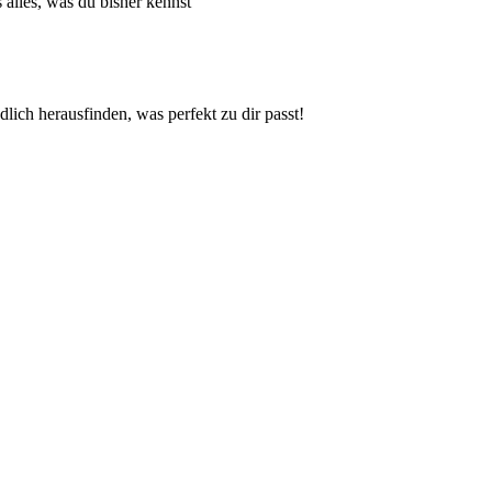
s alles, was du bisher kennst
lich herausfinden, was perfekt zu dir passt!