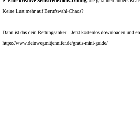
✓ Eine kreative Selbstreflexions-Übung,
die garantiert anders ist al
Keine Lust mehr auf Berufswahl-Chaos?
Dann ist das dein Rettungsanker – Jetzt kostenlos downloaden und end
https://www.deinwegmitjennifer.de/gratis-mini-guide/