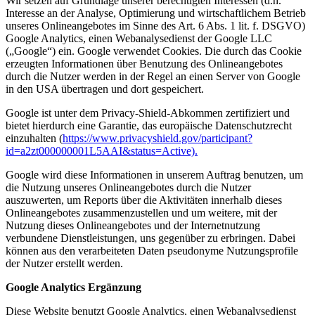
Wir setzen auf Grundlage unserer berechtigten Interessen (d.h.
Interesse an der Analyse, Optimierung und wirtschaftlichem Betrieb
unseres Onlineangebotes im Sinne des Art. 6 Abs. 1 lit. f. DSGVO)
Google Analytics, einen Webanalysedienst der Google LLC
(„Google“) ein. Google verwendet Cookies. Die durch das Cookie
erzeugten Informationen über Benutzung des Onlineangebotes
durch die Nutzer werden in der Regel an einen Server von Google
in den USA übertragen und dort gespeichert.
Google ist unter dem Privacy-Shield-Abkommen zertifiziert und
bietet hierdurch eine Garantie, das europäische Datenschutzrecht
einzuhalten (
h
ttps://www.privacyshield.gov/participant?
id=a2zt000000001L5AAI&status=Active).
Google wird diese Informationen in unserem Auftrag benutzen, um
die Nutzung unseres Onlineangebotes durch die Nutzer
auszuwerten, um Reports über die Aktivitäten innerhalb dieses
Onlineangebotes zusammenzustellen und um weitere, mit der
Nutzung dieses Onlineangebotes und der Internetnutzung
verbundene Dienstleistungen, uns gegenüber zu erbringen. Dabei
können aus den verarbeiteten Daten pseudonyme Nutzungsprofile
der Nutzer erstellt werden.
Google Analytics Ergänzung
Diese Website benutzt Google Analytics, einen Webanalysedienst