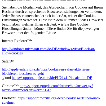
Sie haben die Möglichkeit, das Abspeichern von Cookies auf Ihrem
Rechner durch entsprechende Browsereinstellungen zu verhindern.
Jeder Browser unterscheidet sich in der Art, wie er die Cookie-
Einstellungen verwaltet. Diese ist in dem Hilfemenü jedes Browsers
beschrieben, welches Ihnen erläutert, wie Sie Ihre Cookie-
Einstellungen ändern können. Diese finden Sie für die jeweiligen
Browser unter den folgenden Links:
Internet Explorer™:
http://windows.microsoft.com/de-DE/windows-vista/Block-or-
allow-cookies
Safari™:
http://apple-safari.giga.de/tipps/cookies-in-safari-aktivieren-
blockieren-loeschen-so-geht-
s/
und
https://support.apple.com/kb/PH21411?locale=de_DE
Chrome™:
http://support.google.com/chrome/bin/answer.py?
hl=de&hlrm=en&answer=95647
Firefox™
https://support.mozilla.org/de/kb/cookies-erlauben-und-
ablehnen