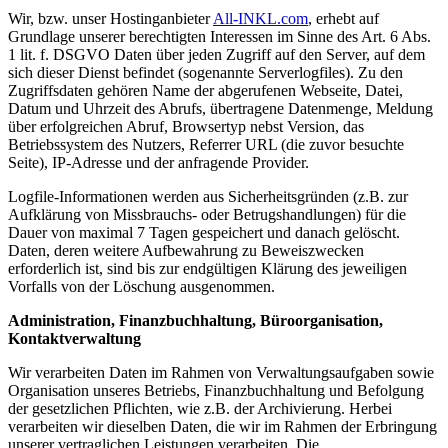
Wir, bzw. unser Hostinganbieter
All-INKL.com
, erhebt auf
Grundlage unserer berechtigten Interessen im Sinne des Art. 6 Abs.
1 lit. f. DSGVO Daten über jeden Zugriff auf den Server, auf dem
sich dieser Dienst befindet (sogenannte Serverlogfiles). Zu den
Zugriffsdaten gehören Name der abgerufenen Webseite, Datei,
Datum und Uhrzeit des Abrufs, übertragene Datenmenge, Meldung
über erfolgreichen Abruf, Browsertyp nebst Version, das
Betriebssystem des Nutzers, Referrer URL (die zuvor besuchte
Seite), IP-Adresse und der anfragende Provider.
Logfile-Informationen werden aus Sicherheitsgründen (z.B. zur
Aufklärung von Missbrauchs- oder Betrugshandlungen) für die
Dauer von maximal 7 Tagen gespeichert und danach gelöscht.
Daten, deren weitere Aufbewahrung zu Beweiszwecken
erforderlich ist, sind bis zur endgültigen Klärung des jeweiligen
Vorfalls von der Löschung ausgenommen.
Administration, Finanzbuchhaltung, Büroorganisation,
Kontaktverwaltung
Wir verarbeiten Daten im Rahmen von Verwaltungsaufgaben sowie
Organisation unseres Betriebs, Finanzbuchhaltung und Befolgung
der gesetzlichen Pflichten, wie z.B. der Archivierung. Herbei
verarbeiten wir dieselben Daten, die wir im Rahmen der Erbringung
unserer vertraglichen Leistungen verarbeiten. Die