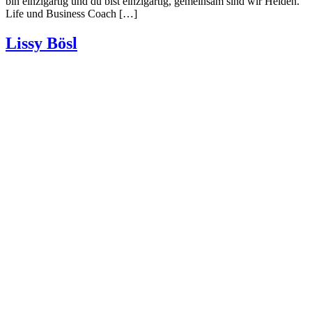
bin einzigartig und du bist einzigartig, gemeinsam sind wir Helden.“
Life und Business Coach […]
Lissy Bösl